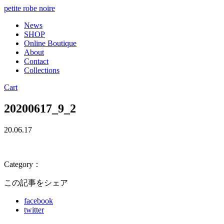
petite robe noire
News
SHOP
Online Boutique
About
Contact
Collections
Cart
20200617_9_2
20.06.17
Category：
この記事をシェア
facebook
twitter