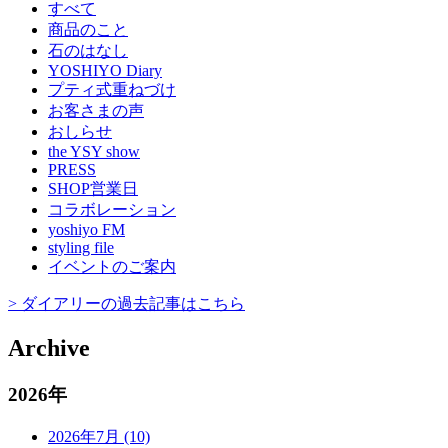
すべて
商品のこと
石のはなし
YOSHIYO Diary
プティ式重ねづけ
お客さまの声
おしらせ
the YSY show
PRESS
SHOP営業日
コラボレーション
yoshiyo FM
styling file
イベントのご案内
> ダイアリーの過去記事はこちら
Archive
2026年
2026年7月 (10)