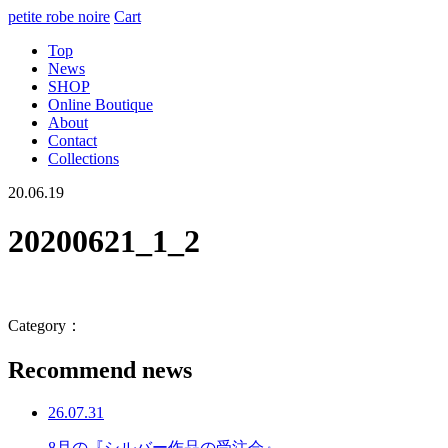
petite robe noire
Cart
Top
News
SHOP
Online Boutique
About
Contact
Collections
20.06.19
20200621_1_2
Category：
Recommend news
26.07.31
8月の『シルバー作品の受注会』