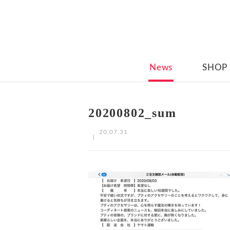
News
SHOP
20200802_sum
20.07.31