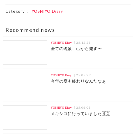
Category：
YOSHIYO Diary
Recommend news
25.12.28
YOSHIYO Diary
全ての現象、己から発す〜
25.09.29
YOSHIYO Diary
今年の夏も終わりなんだなぁ
25.06.03
YOSHIYO Diary
メキシコに行っていました🇲🇽