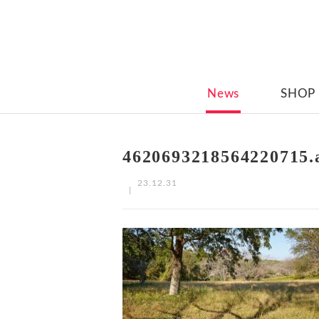
News
SHOP
4620693218564220715.
23.12.31