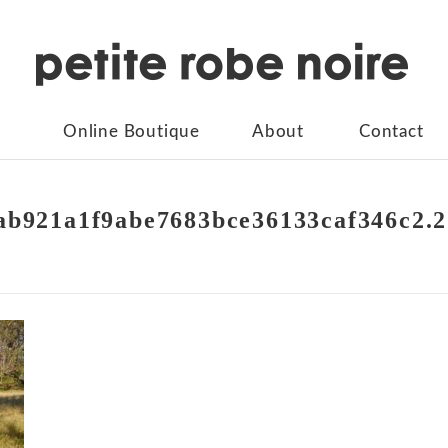
Online Boutique
About
Contact
ab921a1f9abe7683bce36133caf346c2.