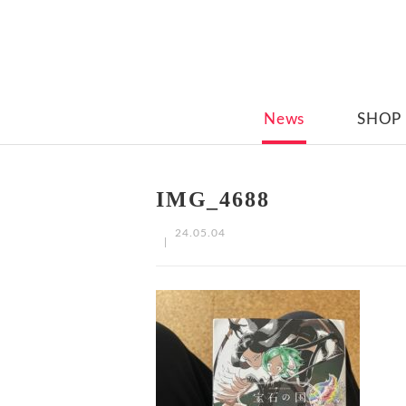
News
SHOP
IMG_4688
24.05.04