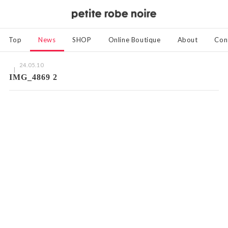
Top
News
SHOP
Online Boutique
About
Con
24.05.10
IMG_4869 2