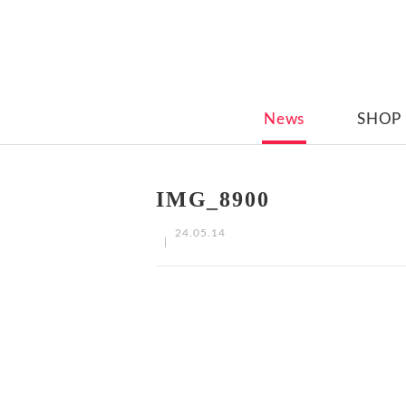
News
SHOP
IMG_8900
24.05.14