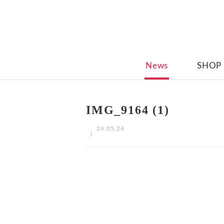
News
SHOP
IMG_9164 (1)
24.05.24