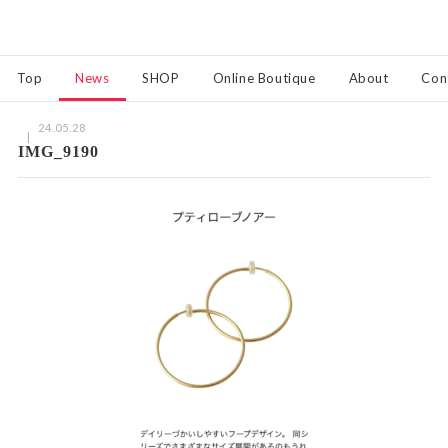
Top
News
SHOP
Online Boutique
About
Con
24.05.28
IMG_9190