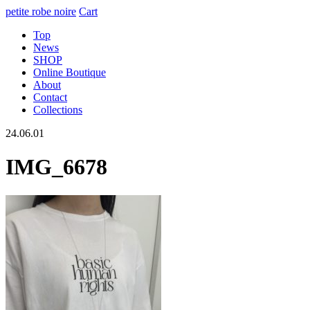
petite robe noire
Cart
Top
News
SHOP
Online Boutique
About
Contact
Collections
24.06.01
IMG_6678