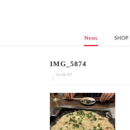
News
SHOP
IMG_5874
24.06.07