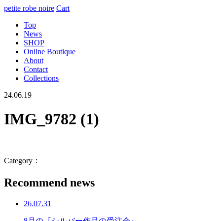
petite robe noire
Cart
Top
News
SHOP
Online Boutique
About
Contact
Collections
24.06.19
IMG_9782 (1)
Category：
Recommend news
26.07.31
8月の『シルバー作品の受注会』