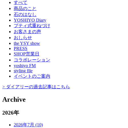
すべて
商品のこと
石のはなし
YOSHIYO Diary
プティ式重ねづけ
お客さまの声
おしらせ
the YSY show
PRESS
SHOP営業日
コラボレーション
yoshiyo FM
styling file
イベントのご案内
> ダイアリーの過去記事はこちら
Archive
2026年
2026年7月 (10)