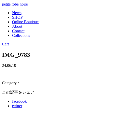
petite robe noire
News
SHOP
Online Boutique
About
Contact
Collections
Cart
IMG_9783
24.06.19
Category：
この記事をシェア
facebook
twitter