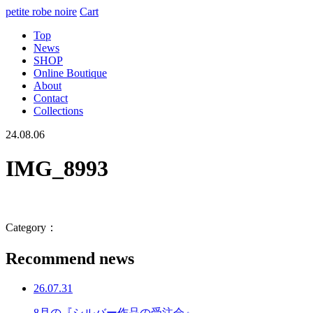
petite robe noire
Cart
Top
News
SHOP
Online Boutique
About
Contact
Collections
24.08.06
IMG_8993
Category：
Recommend news
26.07.31
8月の『シルバー作品の受注会』