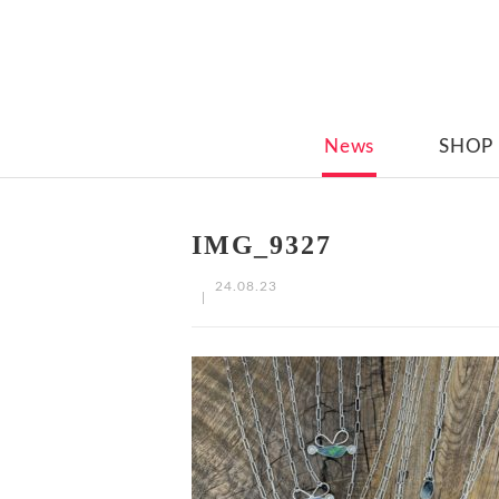
News
SHOP
IMG_9327
24.08.23