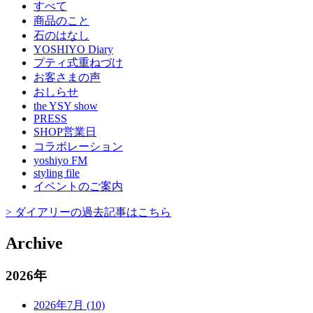
すべて
商品のこと
石のはなし
YOSHIYO Diary
プティ式重ねづけ
お客さまの声
おしらせ
the YSY show
PRESS
SHOP営業日
コラボレーション
yoshiyo FM
styling file
イベントのご案内
> ダイアリーの過去記事はこちら
Archive
2026年
2026年7月 (10)