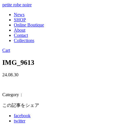
petite robe noire
News
SHOP
Online Boutique
About
Contact
Collections
Cart
IMG_9613
24.08.30
Category：
この記事をシェア
facebook
twitter