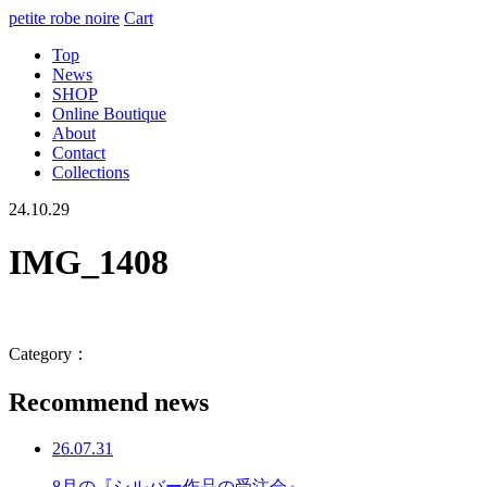
petite robe noire
Cart
Top
News
SHOP
Online Boutique
About
Contact
Collections
24.10.29
IMG_1408
Category：
Recommend news
26.07.31
8月の『シルバー作品の受注会』