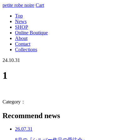
petite robe noire
Cart
Top
News
SHOP
Online Boutique
About
Contact
Collections
24.10.31
1
Category：
Recommend news
26.07.31
8月の『シルバー作品の受注会』