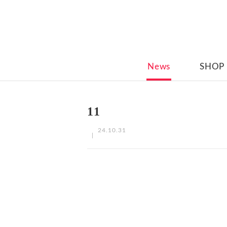
News
SHOP
11
24.10.31