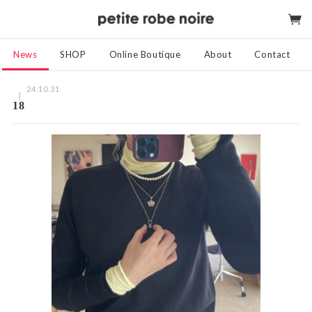
News
SHOP
Online Boutique
About
Contact
24.10.31
18