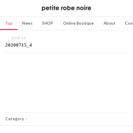
Top
News
SHOP
Online Boutique
About
Con
20.07.15
20200715_4
Category：