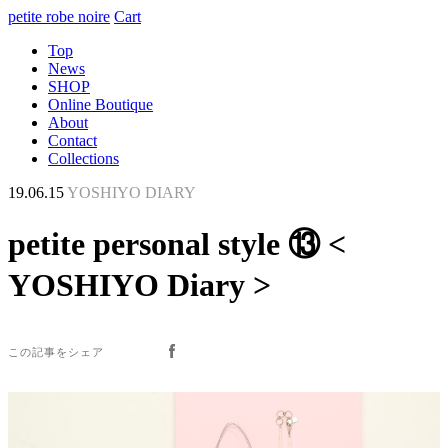
petite robe noire
Cart
Top
News
SHOP
Online Boutique
About
Contact
Collections
19.06.15
YOSHIYO DIARY
petite personal style ⑬ <
YOSHIYO Diary >
この記事をシェア