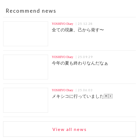
Recommend news
25.12.28
YOSHIYO Diary
全ての現象、己から発す〜
25.09.29
YOSHIYO Diary
今年の夏も終わりなんだなぁ
25.06.03
YOSHIYO Diary
メキシコに行っていました🇲🇽
View all news