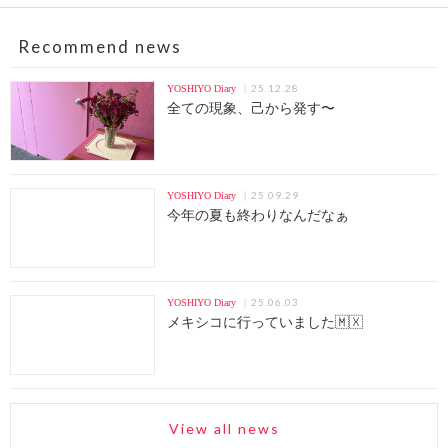
Recommend news
25.12.28
YOSHIYO Diary
全ての現象、己から発す〜
25.09.29
YOSHIYO Diary
今年の夏も終わりなんだなぁ
25.06.03
YOSHIYO Diary
メキシコに行っていました🇲🇽
View all news