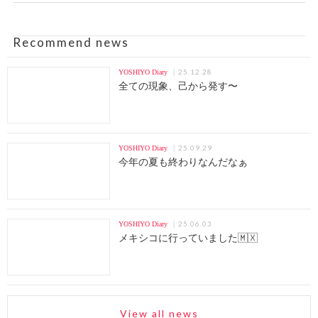
Recommend news
25.12.28
YOSHIYO Diary
全ての現象、己から発す〜
25.09.29
YOSHIYO Diary
今年の夏も終わりなんだなぁ
25.06.03
YOSHIYO Diary
メキシコに行っていました🇲🇽
View all news