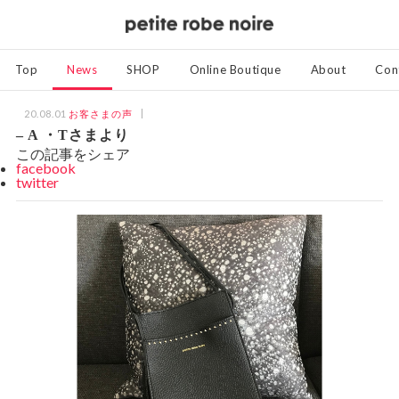
Top
News
SHOP
Online Boutique
About
Con
20.08.01
お客さまの声
– A ・Tさまより
この記事をシェア
facebook
twitter