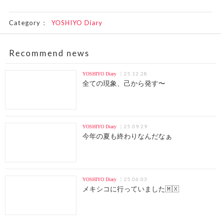
Category：
YOSHIYO Diary
Recommend news
25.12.28
YOSHIYO Diary
全ての現象、己から発す〜
25.09.29
YOSHIYO Diary
今年の夏も終わりなんだなぁ
25.06.03
YOSHIYO Diary
メキシコに行っていました🇲🇽