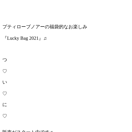
プティローブノアーの福袋的なお楽しみ
『Lucky Bag 2021』♫
つ
♡
い
♡
に
♡