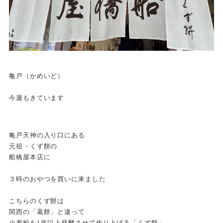
亀戸（かめいど）
今週もきています
亀戸天神の入り口にある
元祖・くず餅の
船橋屋本店に
３時のおやつを買いに来ました
こちらのくず餅は
関西の「葛餅」と違って
小麦粉を1年以上発酵させて作り上げる「くず餅」