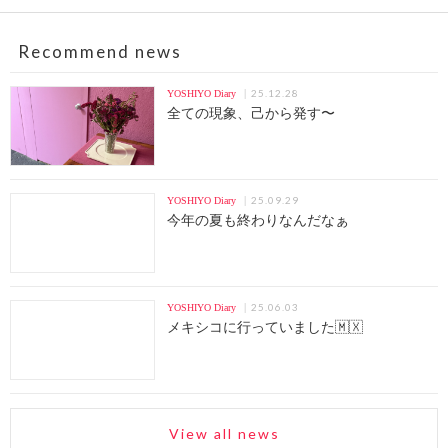
Recommend news
25.12.28
YOSHIYO Diary
全ての現象、己から発す〜
25.09.29
YOSHIYO Diary
今年の夏も終わりなんだなぁ
25.06.03
YOSHIYO Diary
メキシコに行っていました🇲🇽
View all news