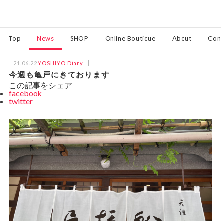
Top
News
SHOP
Online Boutique
About
Con
21.06.22
YOSHIYO Diary
今週も亀戸にきております
この記事をシェア
facebook
twitter