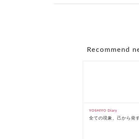
Recommend n
YOSHIYO Diary
全ての現象、己から発