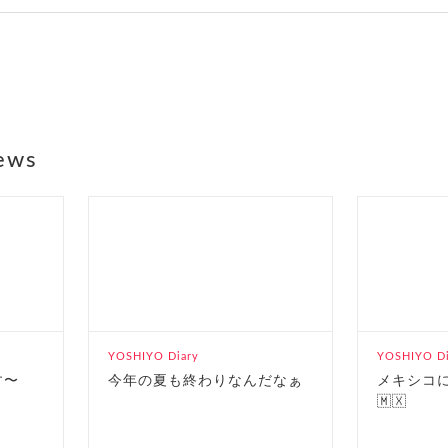
ews
YOSHIYO Diary
YOSHIYO Di
す〜
今年の夏も終わりなんだなぁ
メキシコ
🇲🇽