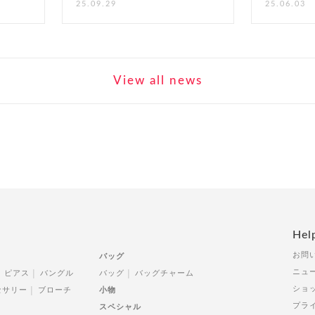
25.09.29
25.06.03
View all news
Hel
お問
バッグ
ニュ
ピアス
バングル
バッグ
バッグチャーム
ショ
セサリー
ブローチ
小物
プラ
スペシャル