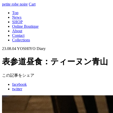
petite robe noire
Cart
Top
News
SHOP
Online Boutique
About
Contact
Collections
23.08.04
YOSHIYO Diary
表参道昼食：ティーヌン青山
この記事をシェア
facebook
twitter