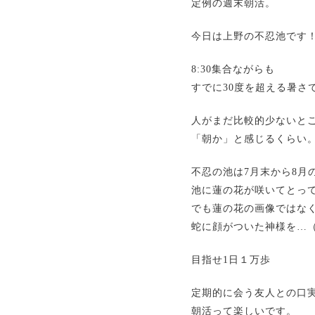
定例の週末朝活。
今日は上野の不忍池です
8:30集合ながらも
すでに30度を超える暑さ
人がまだ比較的少ないと
「朝か」と感じるくらい
不忍の池は7月末から8月
池に蓮の花が咲いてとっ
でも蓮の花の画像ではな
蛇に顔がついた神様を…
目指せ1日１万歩
定期的に会う友人との口
朝活って楽しいです。