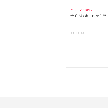
YOSHIYO Diary
全ての現象、己から発
25.12.28