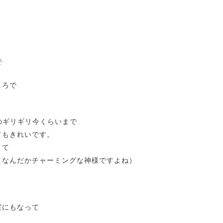
！
で
ころで
。
のギリギリ今くらいまで
てもきれいです。
くて
（なんだかチャーミングな神様ですよね）
実にもなって