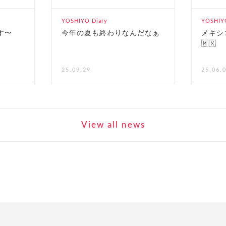
YOSHIYO Diary
YOSHIYO
す〜
今年の夏も終わりなんだなぁ
メキシ
🇲🇽
25.09.29
25.06.
View all news