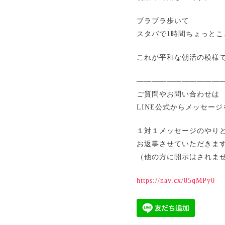
ブラブラ歩いて
スタバで1時間ちょっと
これが平和な朝活の模様
————————————
ご質問やお問い合わせは
LINE公式からメッセー
１対１メッセージのやり
お返事させていただきま
（他の方に開示はされま
https://nav.cx/85qMPy0