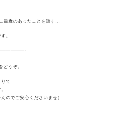
ここ最近のあったことを話す…
です。
—————-
ジをどうぞ。
とりで
す。
せんのでご安心くださいませ）