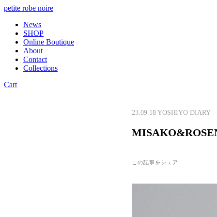
petite robe noire
News
SHOP
Online Boutique
About
Contact
Collections
Cart
23.09.18
YOSHIYO DIARY
MISAKO&RO
この記事をシェア