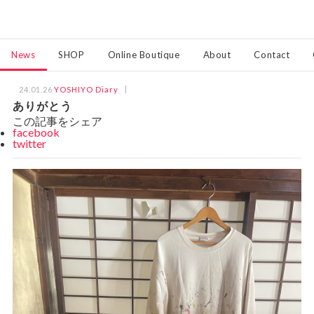
News
SHOP
Online Boutique
About
Contact
24.01.26
YOSHIYO Diary
ありがとう
この記事をシェア
facebook
twitter