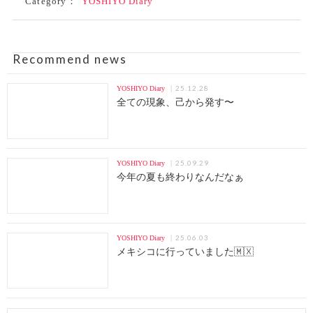
Category：
YOSHIYO Diary
Recommend news
25.12.28
YOSHIYO Diary
全ての現象、己から発す〜
25.09.29
YOSHIYO Diary
今年の夏も終わりなんだなぁ
25.06.03
YOSHIYO Diary
メキシコに行っていました🇲🇽