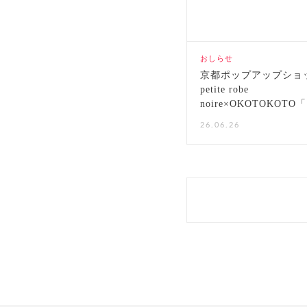
おしらせ
京都ポップアップシ
petite robe
noire×OKOTOKOT
なかたち」にご来場い
26.06.26
き、ありがとうござい
♩