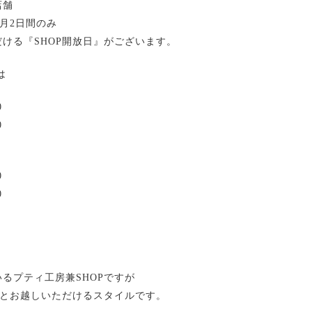
店舗
毎月2日間のみ
ける『SHOP開放日』がございます。
は
0
0
0
0
るプティ工房兼SHOPですが
りとお越しいただけるスタイルです。