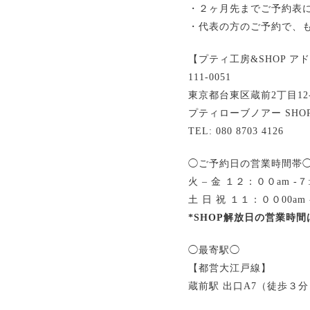
・２ヶ月先までご予約表
・代表の方のご予約で、
【プティ工房&SHOP ア
111-0051
東京都台東区蔵前2丁目12-
プティローブノアー SHOP
TEL: 080 8703 4126
◯ご予約日の営業時間帯
火 – 金 １２：００am -７
土 日 祝 １１：００00am
*SHOP解放日の営業時
◯最寄駅◯
【都営大江戸線】
蔵前駅 出口A7（徒歩３分