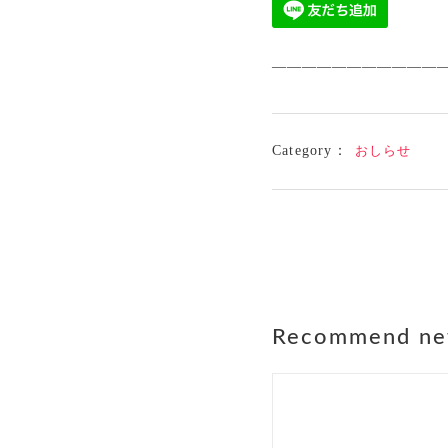
————————————
Category：
おしらせ
Recommend n