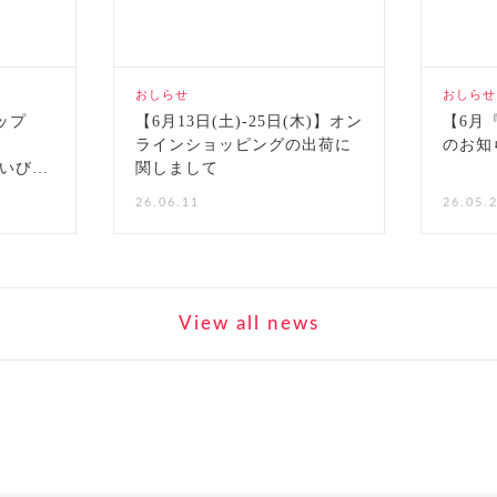
おしらせ
おしらせ
ョップ
【6月13日(土)-25日(木)】オン
【6月
ラインショッピングの出荷に
のお知
O「いびつ
関しまして
ただ
26.06.11
26.05.
ました
View all news