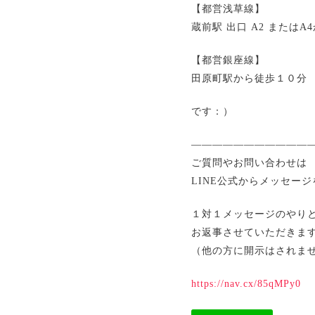
【都営浅草線】
蔵前駅 出口 A2 またはA
【都営銀座線】
田原町駅から徒歩１０分
です：）
————————————
ご質問やお問い合わせは
LINE公式からメッセー
１対１メッセージのやり
お返事させていただきま
（他の方に開示はされま
https://nav.cx/85qMPy0