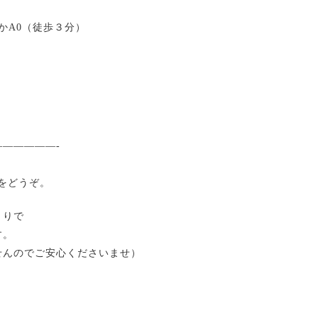
4かA0（徒歩３分）
—————-
ジをどうぞ。
とりで
す。
せんのでご安心くださいませ）