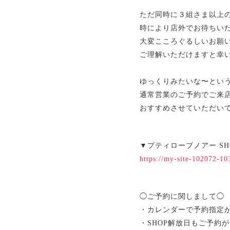
ただ同時に３組さま以上
時により店外でお待ちい
大変こころぐるしいお願
ご理解いただけますと幸
ゆっくりみたいな〜とい
通常営業のご予約でご来
おすすめさせていただい
▼プティローブノアー SH
https://my-site-102072-10
◯ご予約に関しまして◯
・カレンダーで予約指定
・SHOP解放日もご予約