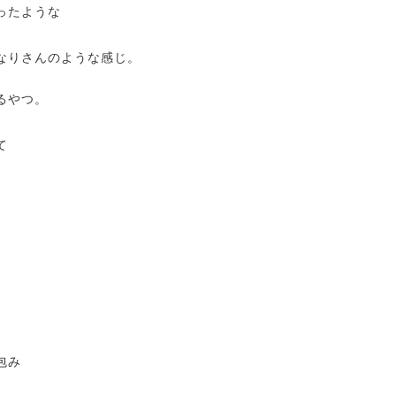
ったような
なりさんのような感じ。
るやつ。
て
。
。
包み