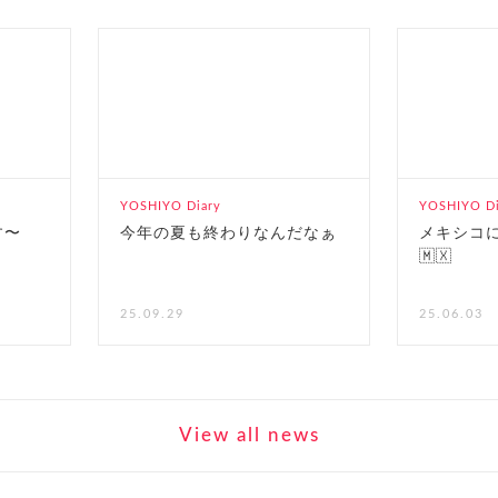
YOSHIYO Diary
YOSHIYO Di
す〜
今年の夏も終わりなんだなぁ
メキシコ
🇲🇽
25.09.29
25.06.03
View all news