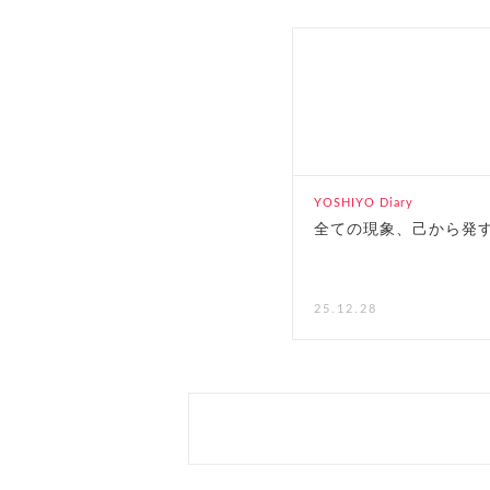
YOSHIYO Diary
全ての現象、己から発
25.12.28