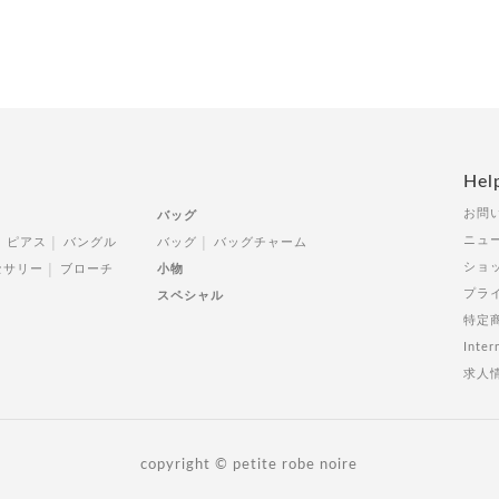
Hel
お問
バッグ
ニュ
ピアス
バングル
バッグ
バッグチャーム
ショ
セサリー
ブローチ
小物
プラ
スペシャル
特定
Inter
求人
copyright © petite robe noire