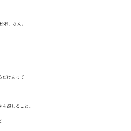
 松村」さん。
るだけあって
味を感じること。
て