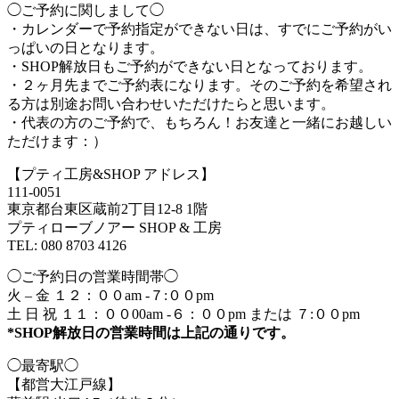
◯ご予約に関しまして◯
・カレンダーで予約指定ができない日は、すでにご予約がい
っぱいの日となります。
・SHOP解放日もご予約ができない日となっております。
・２ヶ月先までご予約表になります。そのご予約を希望され
る方は別途お問い合わせいただけたらと思います。
・代表の方のご予約で、もちろん！お友達と一緒にお越しい
ただけます：）
【プティ工房&SHOP アドレス】
111-0051
東京都台東区蔵前2丁目12-8 1階
プティローブノアー SHOP & 工房
TEL: 080 8703 4126
◯ご予約日の営業時間帯◯
火 – 金 １２：００am -７:００pm
土 日 祝 １１：００00am -６：００pm または ７:００pm
*SHOP解放日の営業時間は上記の通りです。
◯最寄駅◯
【都営大江戸線】