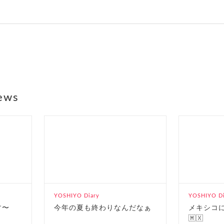
ews
YOSHIYO Diary
YOSHIYO Di
す〜
今年の夏も終わりなんだなぁ
メキシコ
🇲🇽