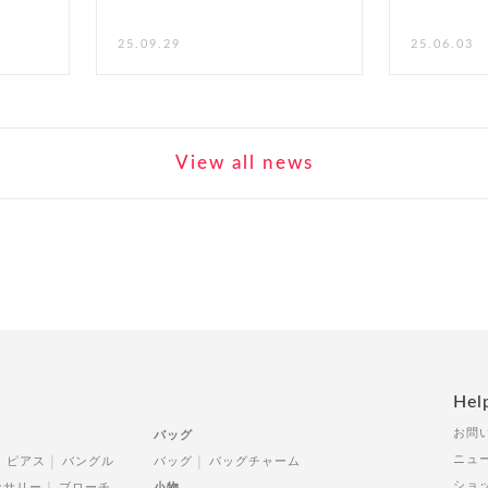
25.09.29
25.06.03
View all news
Hel
お問
バッグ
ニュ
ピアス
バングル
バッグ
バッグチャーム
ショ
セサリー
ブローチ
小物