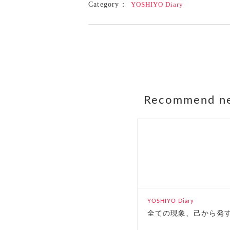
Category：
YOSHIYO Diary
Recommend n
YOSHIYO Diary
全ての現象、己から発