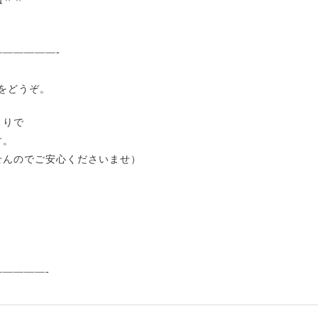
ね＾＾
—————-
ジをどうぞ。
とりで
す。
せんのでご安心くださいませ）
————-