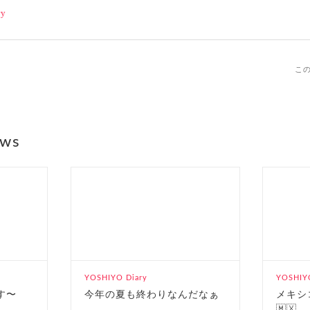
ry
こ
ews
YOSHIYO Diary
YOSHIYO
す〜
今年の夏も終わりなんだなぁ
メキシ
🇲🇽