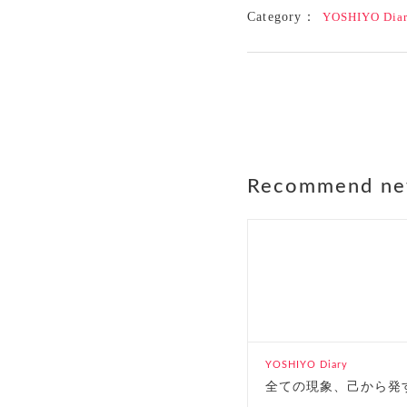
Category：
YOSHIYO Dia
Recommend n
YOSHIYO Diary
全ての現象、己から発