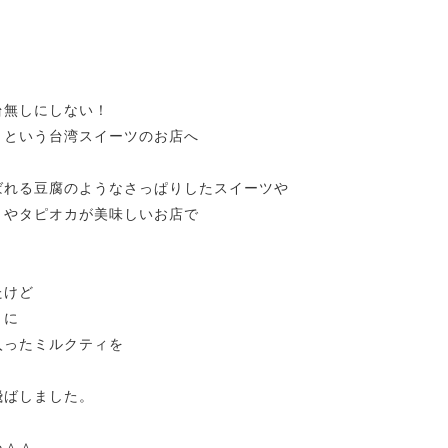
台無しにしない！
」という台湾スイーツのお店へ
ばれる豆腐のようなさっぱりしたスイーツや
）やタピオカが美味しいお店で
たけど
うに
入ったミルクティを
飛ばしました。