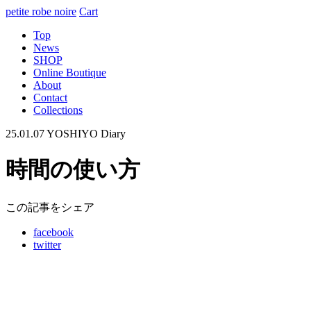
petite robe noire
Cart
Top
News
SHOP
Online Boutique
About
Contact
Collections
25.01.07
YOSHIYO Diary
時間の使い方
この記事をシェア
facebook
twitter