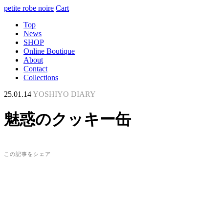
petite robe noire
Cart
Top
News
SHOP
Online Boutique
About
Contact
Collections
25.01.14
YOSHIYO DIARY
魅惑のクッキー缶
この記事をシェア