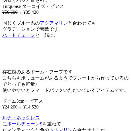
明るくパッと目を引く
Turquoise ターコイズ・ピアス
¥50,600
→ ¥35,420
同じくブルー系の
アクアマリン
と合わせても
グラデーションで素敵です。
ハートチェーン
と一緒に。
存在感のあるドーム・フープです。
こちらもボリュームがあるようでプレートから作っているの
でとっても軽量♩
使いやすいとフィードバックいただいているアイテムです。
ドーム3cm・ピアス
¥24,200
→ ¥14,520
ルナ・ネックレス
に
ボールチェーンS
を重ねて
ロマンティックな色の
トルマリン
を合わせました。