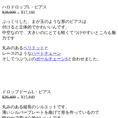
ハロドロップL・ピアス
¥28,600
→ ¥17,160
ぷっくりした、まが玉のような形のピアスは
付けると立体的でかわいいんです。
中空なので、大きいのにとても軽くてつけやすいところも魅
力です
丸みのある
ペリドット
と
レースのような
ハートチェーン
そしてつぶつぶの
ボールチェーンS
と合わせました。
ドロップドームL・ピアス
¥26,400
→ ¥15,840
丸みのある縦長のシルエットです。
薄いシルバープレートを曲げて形を作っているので
軽やかで着け心地がいいんです♩