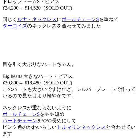
ドロップドームS・ピアス
¥24,200
→ ¥14,520（SOLD OUT)
同じく
ルナ・ネックレス
に
ボールチェーンS
を重ねて
ターコイズ
のネックレスを合わせてみました
目を引く大ぶりなハートちゃん。
Big hearts 大きなハート・ピアス
¥30,800
→ ¥18,480（SOLD OUT)
このハートも大きいですけれど、シルバープレートで作って
いるので見た目より軽やかです。
ネックレスが重ならないように
ボールチェーンS
をやや短め
ハートチェーン
をやや長めにして
ピンク色のかわいらしい
トルマリンネックレス
と合わせてい
ます