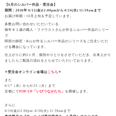
【6月のシルバー作品・受注会】
期間：2026年 6/12(金)12:00pmから 6/24(水) 11:59amまで
お届け時期：10月上旬を予定しています。
多数お問い合わせいただいている
御年８１歳の職人・ファウストさんが作るシルバー作品のシリー
ズ
阿部の師匠・Reyが作るシルバー作品のシリーズをご注文いただ
ける機会になっています。
仕上がりに約3ヶ月、個別やりとりをさせていただき、出来上がり
ましたらご配送の流れをとらせていただいております。
⚪︎受注会オンライン会場は
こちら
⚪︎
また
6/17（水）から6/23（火）まで
京都にて
POP-UP「いびつなかたち」
を開催します。
さらに
6/19(金)12:00pm- 6/30(火) 11:59amまで