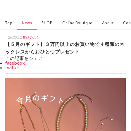
Top
News
SHOP
Online Boutique
About
Con
26.05.12
商品のこと
【５月のギフト】３万円以上のお買い物で４種類のネ
ックレスからおひとつプレゼント
この記事をシェア
facebook
twitter