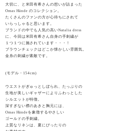
大切に、と米田有希さんの想いが詰まった
Omas Hände のコレクション。
たくさんのファンの方が心待ちにされて
いらっしゃると思います。
ブランドの中でも人気の高いNatalia dress
に、今回は米田有希さん自身の手刺繍が
１つ１つに施されています・・・！
ブラウンチェックはどこか懐かしい雰囲気。
金糸の刺繍が素敵です。
(モデル・154cm)
ウエストがぎゅっとしぼられ、たっぷりの
生地が美しいギャザーによりふわっとした
シルエットが特徴。
深すぎない襟のあきと胸元には、
Omas Händeを象徴するやさしい
ゴールドの手刺繍。
上質なリネンは、夏にぴったりの