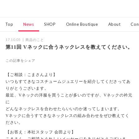
Top
News
SHOP
Online Boutique
About
Con
17.10.05
商品のこと
第11回 Vネックに合うネックレスを教えてください。
この記事をシェア
【ご相談：こまさんより】
いつもすてきなコスチュームジュエリーを紹介してくださってあ
りがとうございます。
最近、Vネックの洋服を買うことが多いのですが、Vネックの衿元
に
どんなネックレスを合わせたらいいのか迷ってしまいます。
Vネックに合うすてきなネックレスの組み合わせをぜひ教えてく
ださい。
【お答え：本社スタッフ 会田より】
こまさん、ご相談とうれしいメッセージをありがとうございま