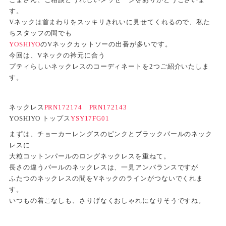
す。
Vネックは首まわりをスッキリきれいに見せてくれるので、私た
ちスタッフの間でも
YOSHIYO
のVネックカットソーの出番が多いです。
今回は、Vネックの衿元に合う
プティらしいネックレスのコーディネートを2つご紹介いたしま
す。
ネックレス
PRN172174
PRN172143
YOSHIYO トップス
YSY17FG01
まずは、チョーカーレングスのピンクとブラックパールのネック
レスに
大粒コットンパールのロングネックレスを重ねて。
長さの違うパールのネックレスは、一見アンバランスですが
ふたつのネックレスの間をVネックのラインがつないでくれま
す。
いつもの着こなしも、さりげなくおしゃれになりそうですね。