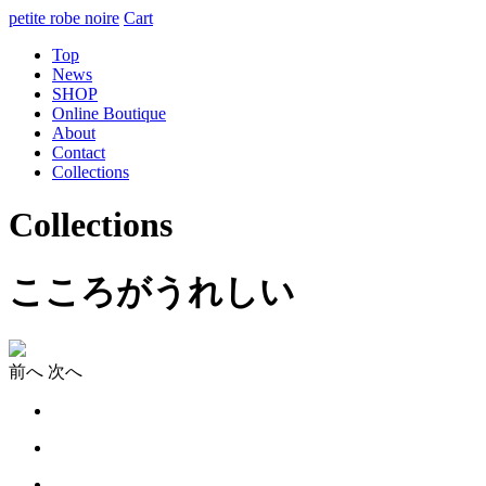
petite robe noire
Cart
Top
News
SHOP
Online Boutique
About
Contact
Collections
Collections
こころがうれしい
前へ
次へ