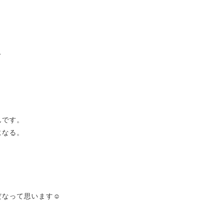
て
と
んです。
になる。
だなって思います☺