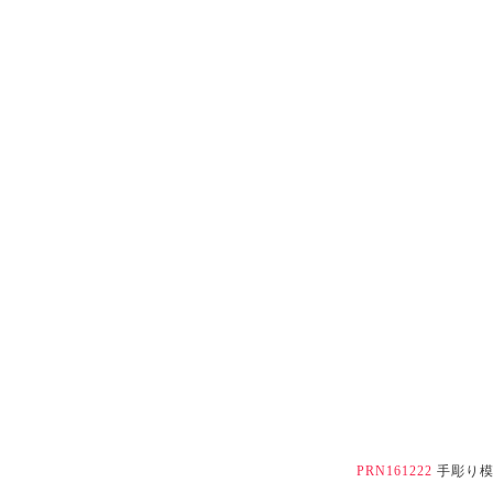
PRN161222
手彫り模