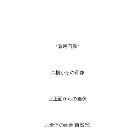
〈着用画像〉
△横からの画像
△正面からの画像
△全体の画像(自然光)