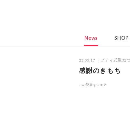
News
SHOP
プティ式重ね
23.05.17
感謝のきもち
この記事をシェア