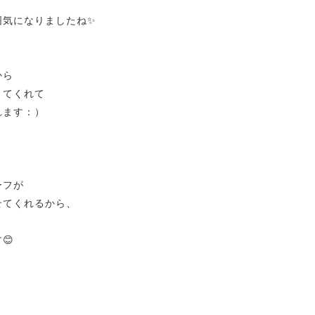
囲気になりましたね✨
から
きてくれて
れます：）
ーフが
せてくれるから、
😊